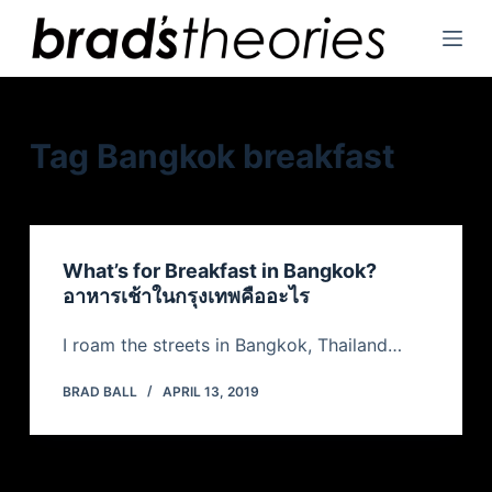
S
k
i
p
t
Tag
Bangkok breakfast
o
c
o
n
What’s for Breakfast in Bangkok?
t
อาหารเช้าในกรุงเทพคืออะไร
e
n
I roam the streets in Bangkok, Thailand…
t
BRAD BALL
APRIL 13, 2019